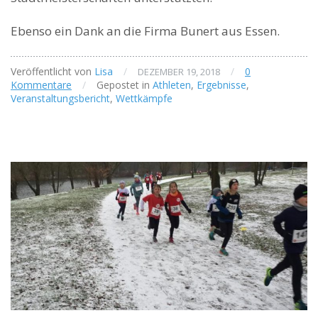
Ebenso ein Dank an die Firma Bunert aus Essen.
Veröffentlicht von
Lisa
/
/
0
DEZEMBER 19, 2018
Kommentare
/
Gepostet in
Athleten
,
Ergebnisse
,
Veranstaltungsbericht
,
Wettkämpfe