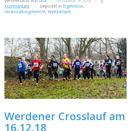
Veröffentlicht von
Lisa
/
/
0
DEZEMBER 16, 2018
Kommentare
/
Gepostet in
Ergebnisse
,
Veranstaltungsbericht
,
Wettkämpfe
Werdener Crosslauf am
16.12.18