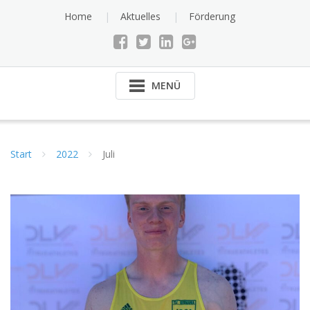
Skip
Home
Aktuelles
Förderung
to
content
MENÜ
Start
2022
Juli