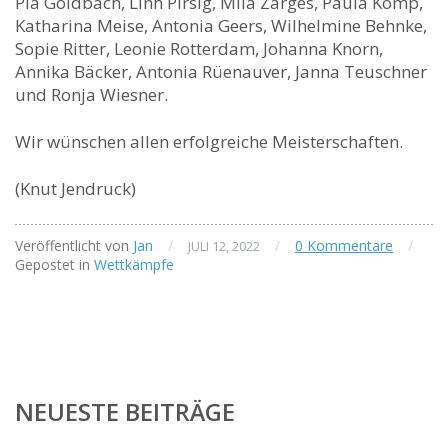
Pia Goldbach, Linn Pirsig, Mila Zarges, Paula Komp,
Katharina Meise, Antonia Geers, Wilhelmine Behnke,
Sopie Ritter, Leonie Rotterdam, Johanna Knorn,
Annika Bäcker, Antonia Rüenauver, Janna Teuschner
und Ronja Wiesner.
Wir wünschen allen erfolgreiche Meisterschaften.
(Knut Jendruck)
Veröffentlicht von
Jan
/
/
0 Kommentare
/
JULI 12, 2022
Gepostet in
Wettkämpfe
NEUESTE BEITRÄGE