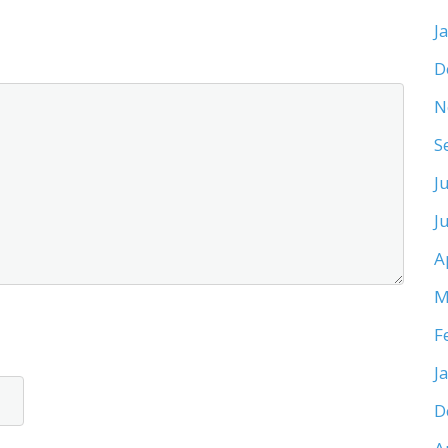
J
D
N
S
J
J
A
M
F
J
D