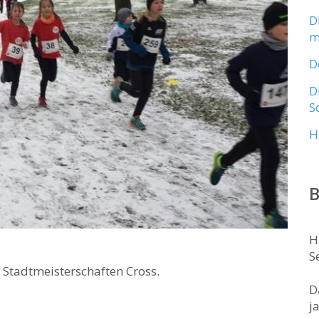
D
m
D
D
S
H
B
H
S
/ Stadtmeisterschaften Cross.
D
j