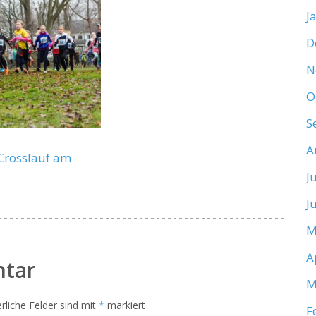
J
D
N
O
S
A
Crosslauf am
J
J
M
A
ntar
M
rliche Felder sind mit
*
markiert
F