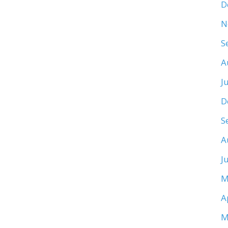
D
N
S
A
J
D
S
A
J
M
A
M