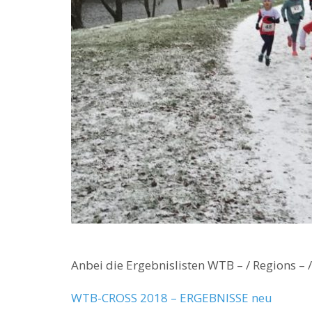
Anbei die Ergebnislisten WTB – / Regions – 
WTB-CROSS 2018 – ERGEBNISSE neu