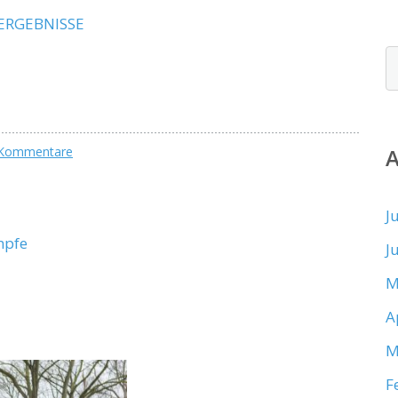
– ERGEBNISSE
 Kommentare
J
mpfe
J
M
A
M
F