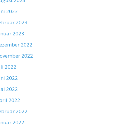
ugust 2023
uni 2023
ebruar 2023
anuar 2023
ezember 2022
ovember 2022
uli 2022
uni 2022
ai 2022
pril 2022
ebruar 2022
anuar 2022