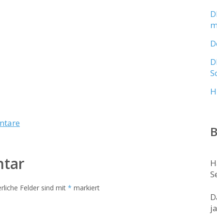
D
m
D
D
S
H
ntare
B
ntar
H
S
rliche Felder sind mit
*
markiert
D
j