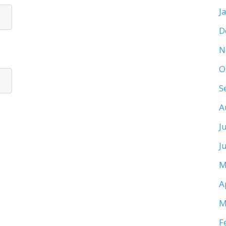
J
D
N
O
S
A
J
J
M
A
M
F