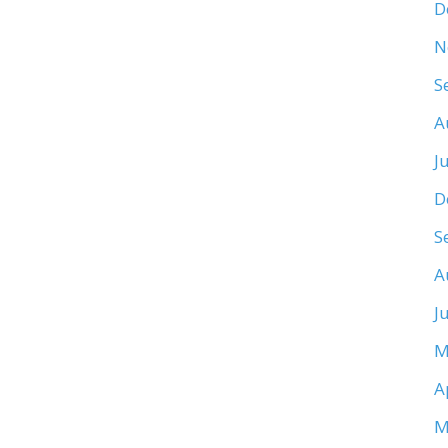
D
N
S
A
J
D
S
A
J
M
A
M