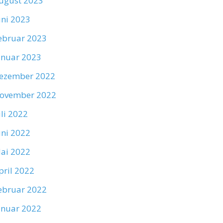
ugust 2023
uni 2023
ebruar 2023
anuar 2023
ezember 2022
ovember 2022
uli 2022
uni 2022
ai 2022
pril 2022
ebruar 2022
anuar 2022