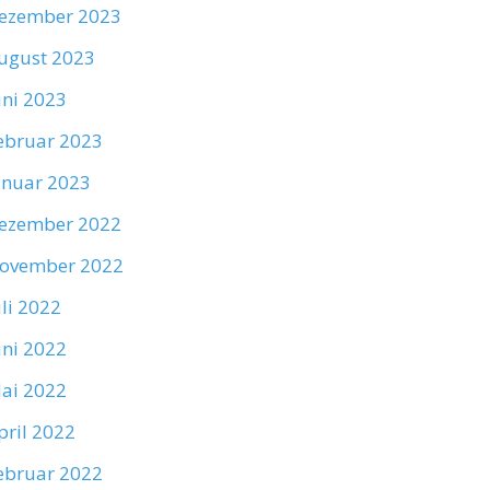
ezember 2023
ugust 2023
uni 2023
ebruar 2023
anuar 2023
ezember 2022
ovember 2022
uli 2022
uni 2022
ai 2022
pril 2022
ebruar 2022