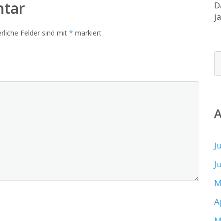
ntar
D
j
rliche Felder sind mit
*
markiert
J
J
M
A
M