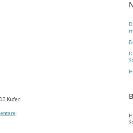
N
D
m
D
D
S
H
B
 OB Kufen
entare
H
S