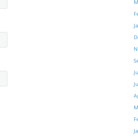
M
F
J
D
N
S
J
J
A
M
F
J