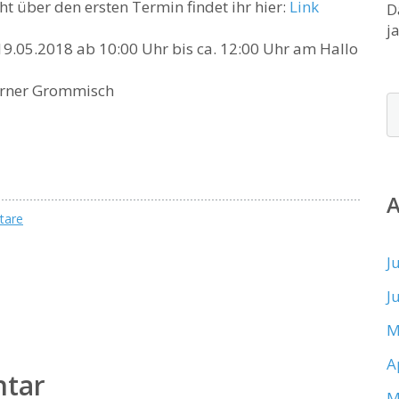
t über den ersten Termin findet ihr hier:
Link
D
j
5.2018 ab 10:00 Uhr bis ca. 12:00 Uhr am Hallo
erner Grommisch
tare
J
J
M
A
ntar
M