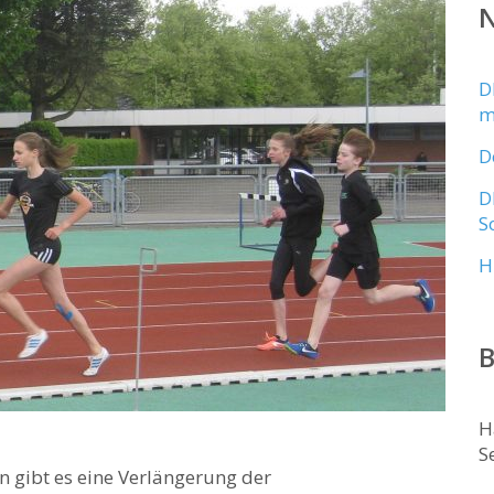
N
D
m
D
D
S
H
B
H
S
 gibt es eine Verlängerung der