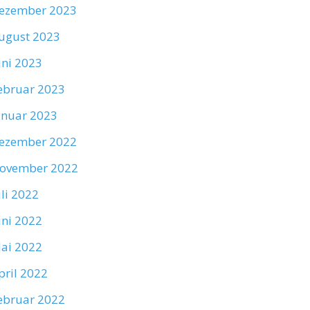
ezember 2023
ugust 2023
uni 2023
ebruar 2023
anuar 2023
ezember 2022
ovember 2022
uli 2022
uni 2022
ai 2022
pril 2022
ebruar 2022