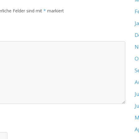
rliche Felder sind mit
*
markiert
F
J
D
N
O
S
A
J
J
M
A