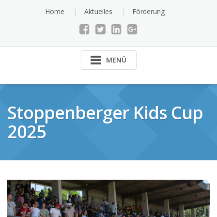
Skip
Home
Aktuelles
Förderung
to
content
MENÜ
Stoppenberger Kids Cup
2025