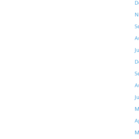
D
N
S
A
J
D
S
A
J
M
A
M