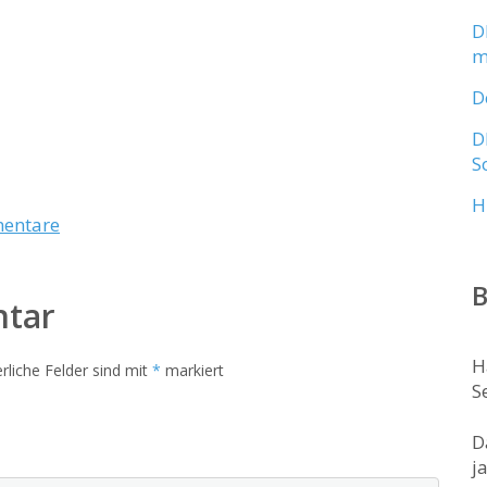
D
m
D
D
S
H
entare
B
ntar
H
rliche Felder sind mit
*
markiert
S
D
j