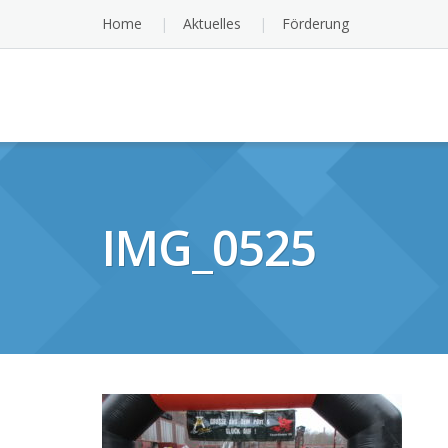
Skip
Home
Aktuelles
Förderung
to
content
IMG_0525