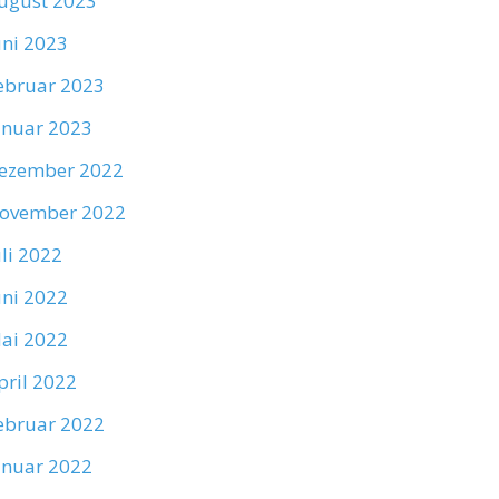
ugust 2023
uni 2023
ebruar 2023
anuar 2023
ezember 2022
ovember 2022
uli 2022
uni 2022
ai 2022
pril 2022
ebruar 2022
anuar 2022