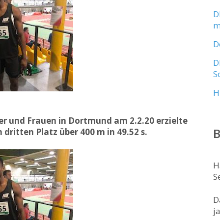
D
m
D
D
S
H
 und Frauen in Dortmund am 2.2.20 erzielte
B
dritten Platz über 400 m in 49.52 s.
H
S
D
j