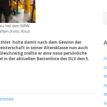
su bei den NRW-
ften (Foto: Knut
 Athlet holte damit nach dem Gewinn der
sterschaft in seiner Altersklasse nun auch
eichzeitig stellte er eine neue persönliche
J
el in der aktuellen Bestenliste des DLV den 5.
J
M
A
M
mmentare
F