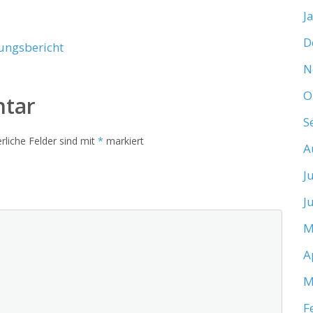
J
D
ungsbericht
N
O
ntar
S
rliche Felder sind mit
*
markiert
A
J
J
M
A
M
F