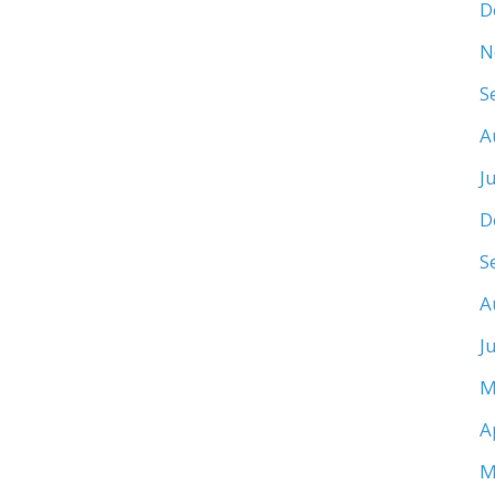
D
N
S
A
J
D
S
A
J
M
A
M