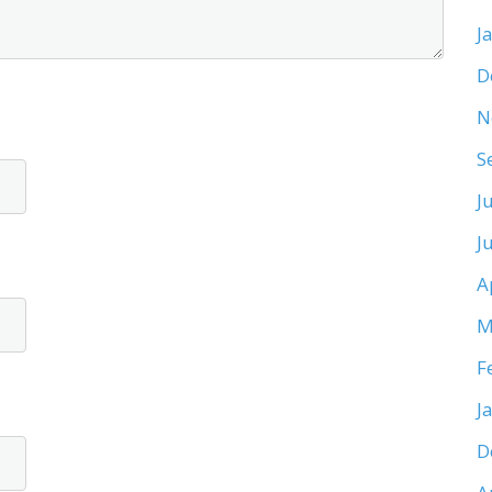
J
D
N
S
J
J
A
M
F
J
D