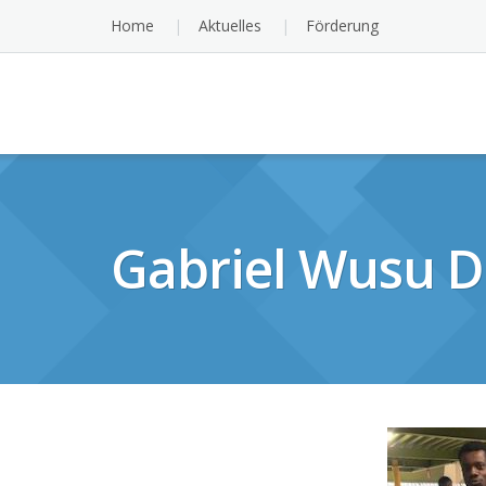
Skip
Home
Aktuelles
Förderung
to
content
Gabriel Wusu D