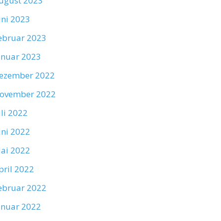
ugust 2023
uni 2023
ebruar 2023
anuar 2023
ezember 2022
ovember 2022
uli 2022
uni 2022
ai 2022
pril 2022
ebruar 2022
anuar 2022