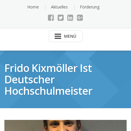
Skip
Home
Aktuelles
Förderung
to
content
MENÜ
Frido Kixmöller Ist
Deutscher
Hochschulmeister