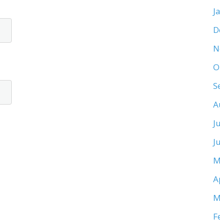
J
D
N
O
S
A
J
J
M
A
M
F