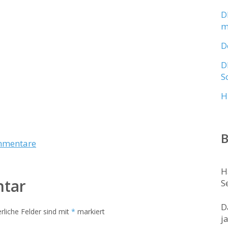
D
m
D
D
S
H
B
mmentare
H
ntar
S
D
rliche Felder sind mit
*
markiert
j