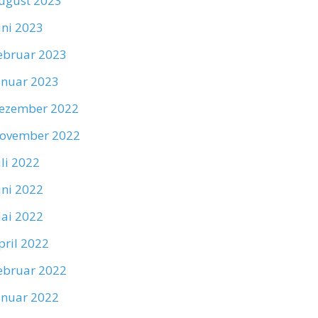
ugust 2023
uni 2023
ebruar 2023
anuar 2023
ezember 2022
ovember 2022
uli 2022
uni 2022
ai 2022
pril 2022
ebruar 2022
anuar 2022