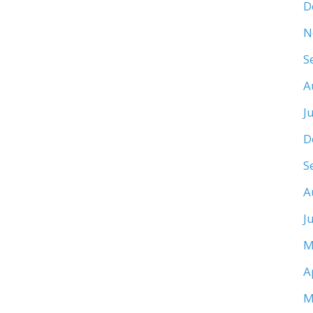
D
N
S
A
J
D
S
A
J
M
A
M