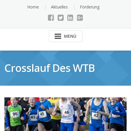
Skip
Home
Aktuelles
Förderung
to
content
MENÜ
Crosslauf Des WTB